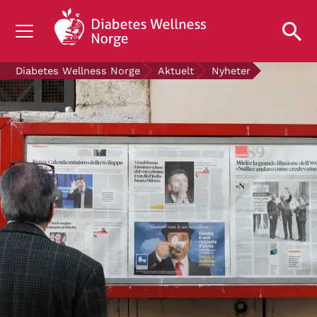
OM DIABETES
Diabetes Wellness Norge
Aktuelt
Nyheter
STØTT OSS
FORSKNING
AKTUELT
OM OSS
GRATIS DIABETESPRODUKTER