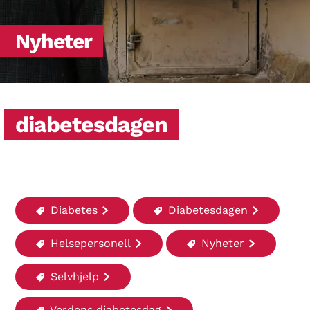
Nyheter
diabetesdagen
Diabetes
Diabetesdagen
Helsepersonell
Nyheter
Selvhjelp
Verdens diabetesdag