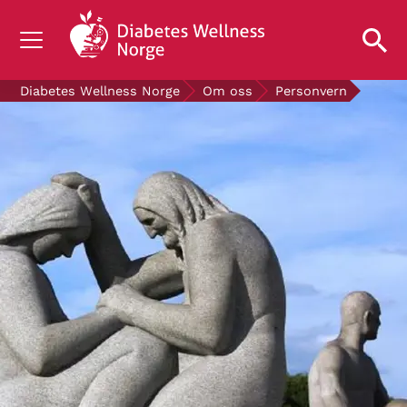
OM DIABETES
Diabetes Wellness Norge
Om oss
Personvern
STØTT OSS
FORSKNING
AKTUELT
OM OSS
GRATIS DIABETESPRODUKTER