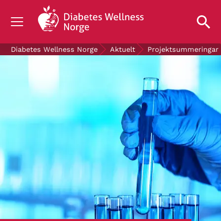
OM DIABETES
Diabetes Wellness Norge
Aktuelt
Projektsummeringar
STØTT OSS
FORSKNING
AKTUELT
OM OSS
GRATIS DIABETESPRODUKTER