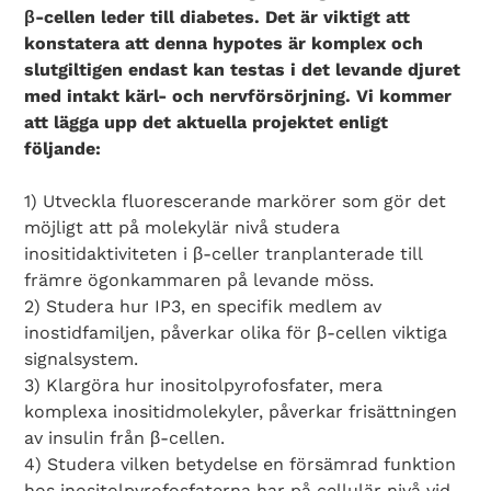
β-cellen leder till diabetes. Det är viktigt att
konstatera att denna hypotes är komplex och
slutgiltigen endast kan testas i det levande djuret
Search Diabetes Wellness Norge
med intakt kärl- och nervförsörjning. Vi kommer
att lägga upp det aktuella projektet enligt
följande:
1) Utveckla fluorescerande markörer som gör det
möjligt att på molekylär nivå studera
inositidaktiviteten i β-celler tranplanterade till
främre ögonkammaren på levande möss.
2) Studera hur IP3, en specifik medlem av
inostidfamiljen, påverkar olika för β-cellen viktiga
signalsystem.
3) Klargöra hur inositolpyrofosfater, mera
komplexa inositidmolekyler, påverkar frisättningen
av insulin från β-cellen.
4) Studera vilken betydelse en försämrad funktion
hos inositolpyrofosfaterna har på cellulär nivå vid