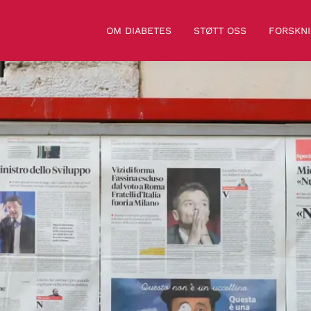
OM DIABETES
STØTT OSS
FORSKN