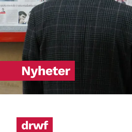
Nyheter
drwf