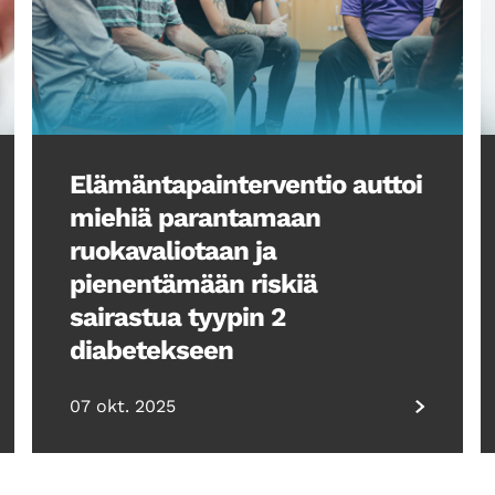
Elämäntapainterventio auttoi
miehiä parantamaan
ruokavaliotaan ja
pienentämään riskiä
sairastua tyypin 2
diabetekseen
07 okt. 2025