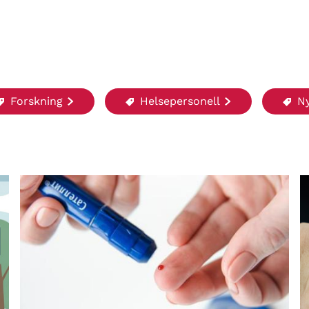
Forskning
Helsepersonell
Ny