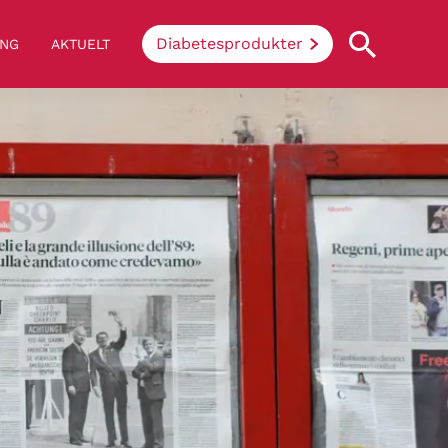
Diabetesprodukter
ING
AKTUELT
Hva innebærer diabetes
Enkelt sagt så hindrer sykdommen
kroppen i å omdanne sukker og stivelse
fra mat til energi. Når du har diabetes,
greier ikke kroppen å produsere insulin