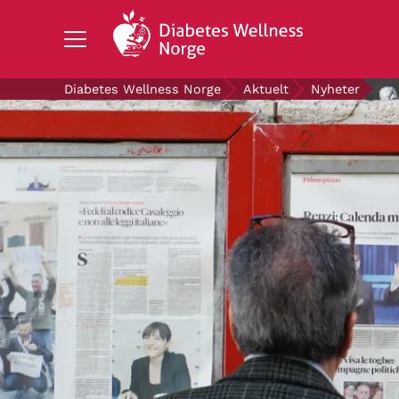
Search Diabetes Wellness Norge
Diabetes Wellness Norge
Aktuelt
Nyheter
OM DIABETES
STØTT OSS
FORSKNING
AKTUELT
OM OSS
GRATIS DIABETESPRODUKTER