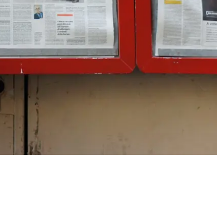
eller det insulin som produseres
fungerer ikke som det skal.