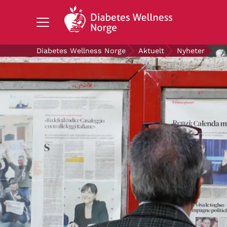
Search Diabetes Wellness Norge
Diabetes Wellness Norge
Aktuelt
Nyheter
OM DIABETES
STØTT OSS
FORSKNING
AKTUELT
OM OSS
GRATIS DIABETESPRODUKTER