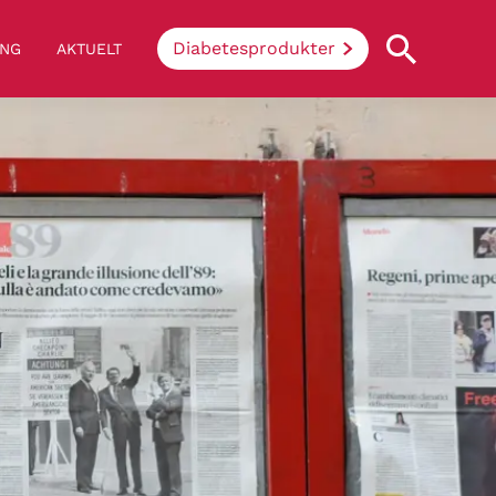
Diabetesprodukter
ING
AKTUELT
Hva innebærer diabetes
Enkelt sagt så hindrer sykdommen
kroppen i å omdanne sukker og stivelse
fra mat til energi. Når du har diabetes,
greier ikke kroppen å produsere insulin