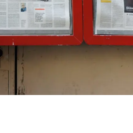
eller det insulin som produseres
fungerer ikke som det skal.