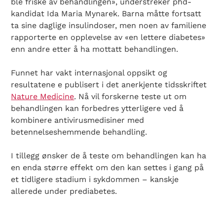
ble friske av behandlingen», understreker phd-
kandidat Ida Maria Mynarek. Barna måtte fortsatt
ta sine daglige insulindoser, men noen av familiene
rapporterte en opplevelse av «en lettere diabetes»
enn andre etter å ha mottatt behandlingen.
Funnet har vakt internasjonal oppsikt og
resultatene e publisert i det anerkjente tidsskriftet
Nature Medicine
. Nå vil forskerne teste ut om
behandlingen kan forbedres ytterligere ved å
kombinere antivirusmedisiner med
betennelseshemmende behandling.
Search Diabetes Wellness Norge
I tillegg ønsker de å teste om behandlingen kan ha
en enda større effekt om den kan settes i gang på
et tidligere stadium i sykdommen – kanskje
allerede under prediabetes.