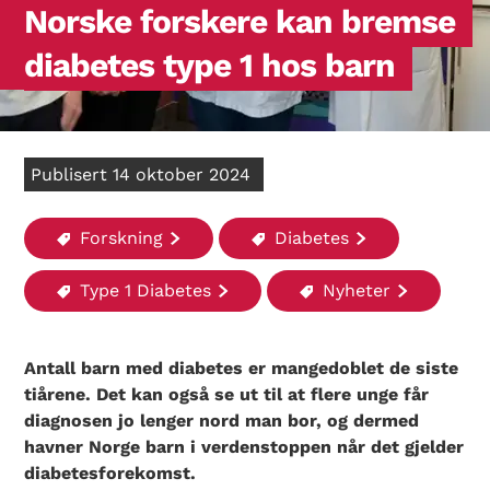
Norske forskere kan bremse
diabetes type 1 hos barn
Publisert 14 oktober 2024
Forskning
Diabetes
Type 1 Diabetes
Nyheter
Antall barn med diabetes er mangedoblet de siste
tiårene. Det kan også se ut til at flere unge får
diagnosen jo lenger nord man bor, og dermed
havner Norge barn i verdenstoppen når det gjelder
diabetesforekomst.