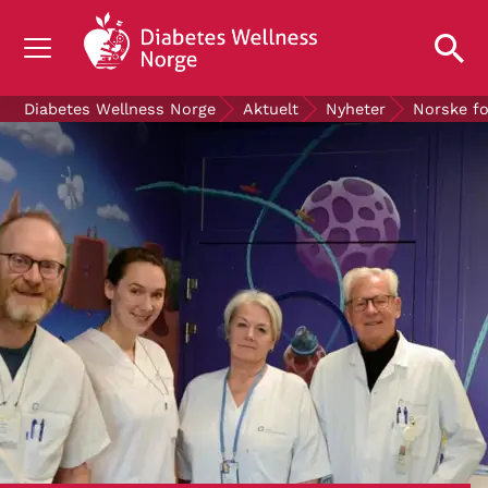
OM DIABETES
Diabetes Wellness Norge
Aktuelt
Nyheter
Norske fo
STØTT OSS
FORSKNING
AKTUELT
OM OSS
GRATIS DIABETESPRODUKTER