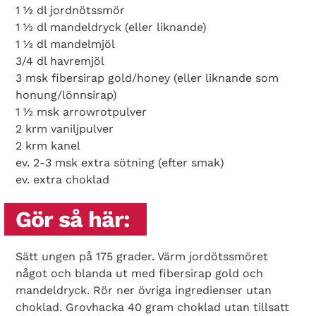
1 ½ dl jordnötssmör
1 ½ dl mandeldryck (eller liknande)
1 ½ dl mandelmjöl
3/4 dl havremjöl
3 msk fibersirap gold/honey (eller liknande som
honung/lönnsirap)
1 ½ msk arrowrotpulver
2 krm vaniljpulver
2 krm kanel
ev. 2-3 msk extra sötning (efter smak)
ev. extra choklad
Gör så här:
Sätt ungen på 175 grader. Värm jordötssmöret
något och blanda ut med fibersirap gold och
mandeldryck. Rör ner övriga ingredienser utan
choklad. Grovhacka 40 gram choklad utan tillsatt