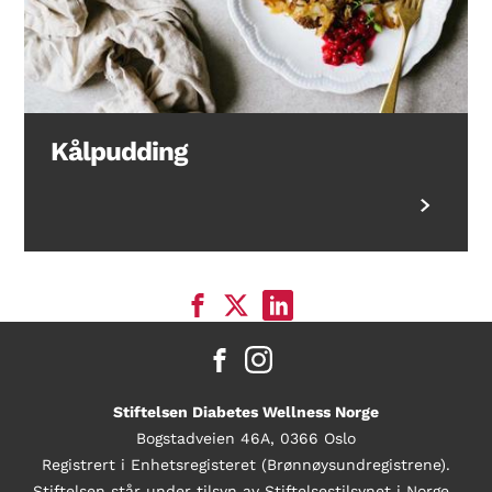
Kålpudding
Stiftelsen Diabetes Wellness Norge
Bogstadveien 46A, 0366 Oslo
Registrert i Enhetsregisteret (Brønnøysundregistrene).
Stiftelsen står under tilsyn av Stiftelsestilsynet i Norge.