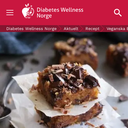
OM DIABETES
Diabetes Wellness Norge
Aktuelt
Recept
Veganska 
STØTT OSS
FORSKNING
AKTUELT
OM OSS
GRATIS DIABETESPRODUKTER