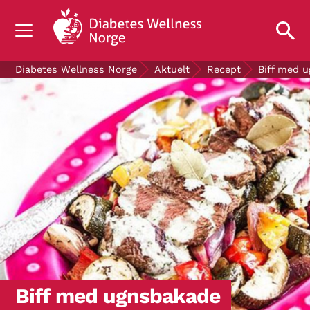
OM DIABETES
Diabetes Wellness Norge
Aktuelt
Recept
Biff med 
STØTT OSS
FORSKNING
AKTUELT
OM OSS
GRATIS DIABETESPRODUKTER
Biff med ugnsbakade