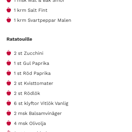
1 msk Mat & Bak Smör
1 krm Salt Fint
1 krm Svartpeppar Malen
Ratatouille
2 st Zucchini
1 st Gul Paprika
1 st Röd Paprika
2 st Kvisttomater
2 st Rödlök
6 st klyftor Vitlök Vanlig
2 msk Balsamvinäger
4 msk Olivolja