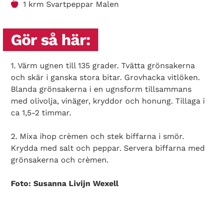
1 krm Svartpeppar Malen
Gör så här:
1. Värm ugnen till 135 grader. Tvätta grönsakerna
och skär i ganska stora bitar. Grovhacka vitlöken.
Blanda grönsakerna i en ugnsform tillsammans
med olivolja, vinäger, kryddor och honung. Tillaga i
ca 1,5-2 timmar.
Search Diabetes Wellness Norge
2. Mixa ihop crèmen och stek biffarna i smör.
Krydda med salt och peppar. Servera biffarna med
grönsakerna och crèmen.
Foto: Susanna Livijn Wexell