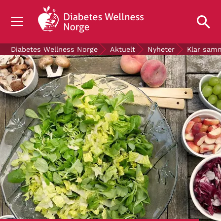
OM DIABETES
Diabetes Wellness Norge
Aktuelt
Nyheter
Klar sam
STØTT OSS
FORSKNING
AKTUELT
OM OSS
GRATIS DIABETESPRODUKTER