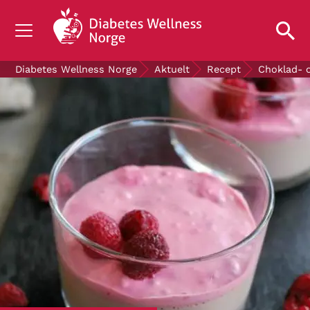
OM DIABETES
Diabetes Wellness Norge
Aktuelt
Recept
Choklad- 
STØTT OSS
FORSKNING
AKTUELT
OM OSS
GRATIS DIABETESPRODUKTER