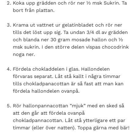
Koka upp grädden och rör ner ½ msk Sukrin. Ta
bort från plattan.
Krama ut vattnet ur gelatinbladet och rör ner
tills det löst upp sig. Ta undan 3/4 dl av grädden
och blanda ner 30 gram mosade hallon och ½
msk sukrin. I den större delen vispas chocodrink
noga ner.
Fördela chokladdelen i glas. Hallondelen
förvaras separat. Låt stå kallt i några timmar
tills chokladpanacottan är så fast att man kan
fördela hallondelen ovanpå.
Rör hallonpannacottan ”mjuk” med en sked så
att den går att fördela ovanpå
chokladpannacottan. Låt stå ytterligare ett par
timmar (eller över natten). Toppa gärna med bär!