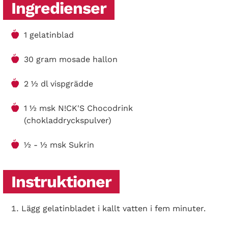
Ingredienser
1 gelatinblad
30 gram mosade hallon
2 ½ dl vispgrädde
1 ½ msk N!CK'S Chocodrink
(chokladdryckspulver)
½ - ½ msk Sukrin
Instruktioner
Lägg gelatinbladet i kallt vatten i fem minuter.