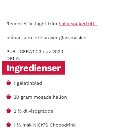
Receptet är taget från
baka sockerfritt.
blåbär som inte kräver glassmaskin!
PUBLICERAT:23 nov 2020
DELA:
Ingredienser
1 gelatinblad
30 gram mosade hallon
2 ½ dl vispgrädde
1 ½ msk N!CK'S Chocodrink