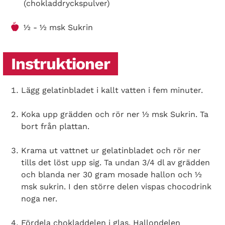
(chokladdryckspulver)
½ - ½ msk Sukrin
Instruktioner
Search Diabetes Wellness Norge
Lägg gelatinbladet i kallt vatten i fem minuter.
Koka upp grädden och rör ner ½ msk Sukrin. Ta
bort från plattan.
Krama ut vattnet ur gelatinbladet och rör ner
tills det löst upp sig. Ta undan 3/4 dl av grädden
och blanda ner 30 gram mosade hallon och ½
msk sukrin. I den större delen vispas chocodrink
noga ner.
Fördela chokladdelen i glas. Hallondelen