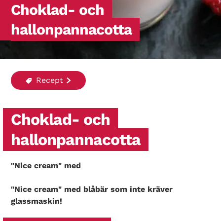
Choklad- och
hallonpannacotta
Recept
Choklad- och
hallonpannacotta
"Nice cream" med
"Nice cream" med blåbär som inte kräver
glassmaskin!