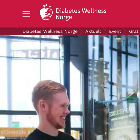
Search Diabetes Wellness Norge
Diabetes Wellness Norge
Aktuelt
Event
Grat
OM DIABETES
STØTT OSS
FORSKNING
AKTUELT
OM OSS
GRATIS DIABETESPRODUKTER