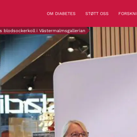
OM DIABETES
STØTT OSS
FORSKN
is blodsockerkoll i Västermalmsgallerian