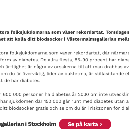
stora folksjukdomarna som växer rekordartat. Torsdagen
t att kolla ditt blodsocker i Västermalmsgallerian mella
stora folksjukdomarna som växer rekordartat, där närmar
 form av diabetes. De allra flesta, 85-90 procent har dia
 ärftlighet är några av orsakerna till att man drabbas av
 du är överviktig, lider av bukfetma, är stillasittande el
t de har diabetes.
er 600 000 personer ha diabetes år 2030 om inte utveckl
e har sjukdomen där 150 000 går runt med diabetes utan a
 ditt blodsocker gratis och se om du är i riskzonen för dia
gallerian i Stockholm
Se på karta