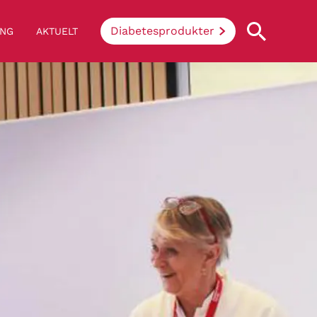
Diabetesprodukter
ING
AKTUELT
Hva innebærer diabetes
Enkelt sagt så hindrer sykdommen
kroppen i å omdanne sukker og stivelse
fra mat til energi. Når du har diabetes,
greier ikke kroppen å produsere insulin