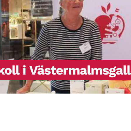
koll i Västermalmsgall