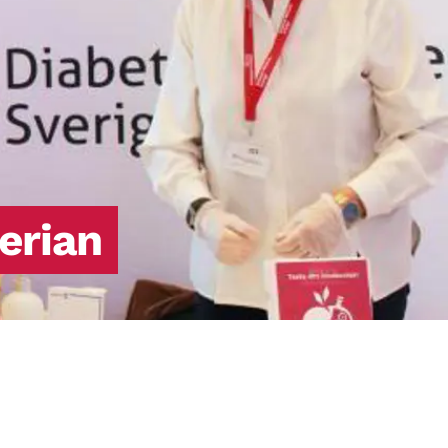
eller det insulin som produseres
fungerer ikke som det skal.
erian